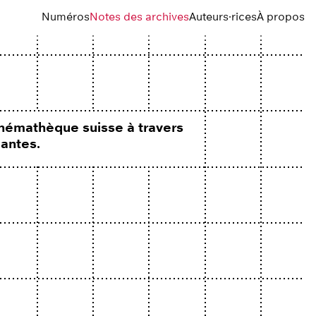
Numéros
Notes des archives
Auteurs·rices
À propos
Cinémathèque suisse à travers
dantes.