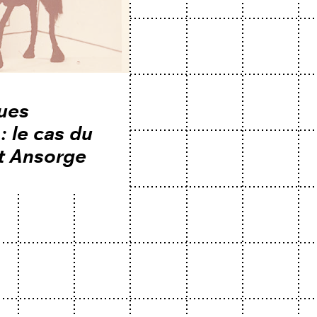
ques
: le cas du
st Ansorge