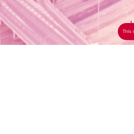
This 
n der Luft aus betrachtet