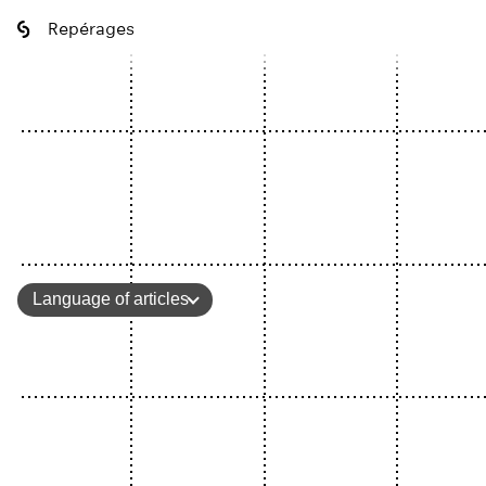
Repérages
Language of articles