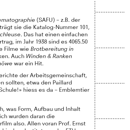
nematographie
(SAFU) – z.B. der
rägt sie die Katalog-Nummer 101,
chleuse
. Das hat einen einfachen
trag, im Jahr 1938 sind es 4065.50
re Filme wie
Brotbereitung in
nken. Auch
Winden & Ranken
möwe
war ein Hit.
Berichte der Arbeitsgemeinschaft,
 sollten, etwa den Paillard
Schule!» hiess es da – Emblemtier
h, was Form, Aufbau und Inhalt
ich wurden daran die
ilm also. Allen voran Prof. Ernst