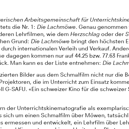
erischen Arbeitsgemeinschaft für Unterrichtski
stets die Nr. 1:
Die Lachmöwe
. Genau genommen t
anderen Lehrfilmen, wie dem
Herzschlag
oder der
S
schen Grund:
Die Lachmöwe
bringt den höchsten Er
 durch internationalen Verleih und Verkauf. Ande
se
dagegen kommen nur auf 44.25 bzw. 77.63 Fra
rück. Man kann es der Liste entnehmen:
Die Lach
0 zierten Bilder aus dem Schmalfilm nicht nur die 
rojektoren, die im Unterricht zum Einsatz kommen
l G-SAFU. «Ein schweizer Kino für die schweizer 
rn der Unterrichtskinematografie als exemplarisc
s sich um einen Schmalfilm über Möwen, tatsächl
 ermessen und entwickelt, ein Lehrfilm über Lehrf