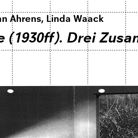
an Ahrens, Linda Waack
 (1930ff). Drei Zu