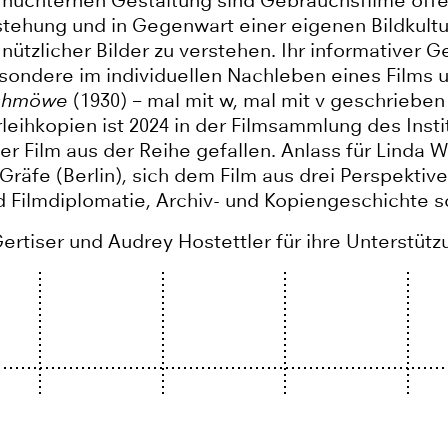
d nüchternen Gestaltung sind Gebrauchsfilme off
stehung und in Gegenwart einer eigenen Bildkultur
ützlicher Bilder zu verstehen. Ihr informativer G
sondere im individuellen Nachleben eines Films 
achmöwe
(1930) – mal mit w, mal mit v geschrieben
leihkopien ist 2024 in der Filmsammlung des Inst
er Film aus der Reihe gefallen. Anlass für Linda 
äfe (Berlin), sich dem Film aus drei Perspektive
 Filmdiplomatie, Archiv- und Kopiengeschichte sow
Gertiser und Audrey Hostettler für ihre Unterstüt