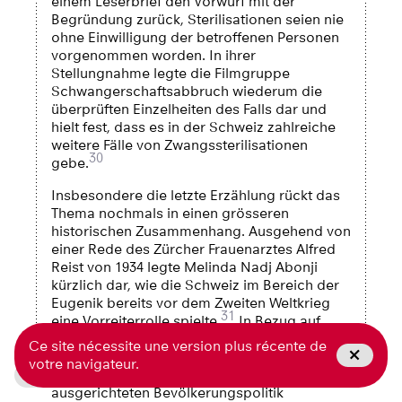
einem Leserbrief den Vorwurf mit der
Begründung zurück, Sterilisationen seien nie
ohne Einwilligung der betroffenen Personen
vorgenommen worden. In ihrer
Stellungnahme legte die Filmgruppe
Schwangerschaftsabbruch wiederum die
überprüften Einzelheiten des Falls dar und
hielt fest, dass es in der Schweiz zahlreiche
weitere Fälle von Zwangssterilisationen
30
gebe.
Insbesondere die letzte Erzählung rückt das
Thema nochmals in einen grösseren
historischen Zusammenhang. Ausgehend von
einer Rede des Zürcher Frauenarztes Alfred
Reist von 1934 legte Melinda Nadj Abonji
kürzlich dar, wie die Schweiz im Bereich der
Eugenik bereits vor dem Zweiten Weltkrieg
31
eine Vorreiterrolle spielte.
In Bezug auf
Abtreibungen hält sie fest, dass diese ein
Ce site nécessite une version plus récente de
mögliches Druckmittel waren, um im Kontext
votre navigateur.
Télecharger l'article en PDF
einer klassistisch und rassistisch
ausgerichteten Bevölkerungspolitik