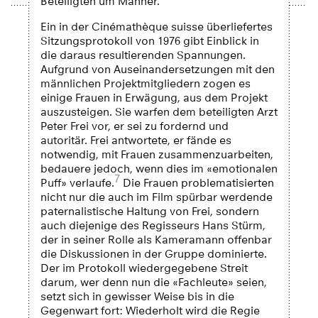
Beteiligten um Männer.
Ein in der Cinémathèque suisse überliefertes
Sitzungsprotokoll von 1976 gibt Einblick in
die daraus resultierenden Spannungen.
Aufgrund von Auseinandersetzungen mit den
männlichen Projektmitgliedern zogen es
einige Frauen in Erwägung, aus dem Projekt
auszusteigen. Sie warfen dem beteiligten Arzt
Peter Frei vor, er sei zu fordernd und
autoritär. Frei antwortete, er fände es
notwendig, mit Frauen zusammenzuarbeiten,
bedauere jedoch, wenn dies im «emotionalen
7
Puff» verlaufe.
Die Frauen problematisierten
nicht nur die auch im Film spürbar werdende
paternalistische Haltung von Frei, sondern
auch diejenige des Regisseurs Hans Stürm,
der in seiner Rolle als Kameramann offenbar
die Diskussionen in der Gruppe dominierte.
Der im Protokoll wiedergegebene Streit
darum, wer denn nun die «Fachleute» seien,
setzt sich in gewisser Weise bis in die
Gegenwart fort: Wiederholt wird die Regie