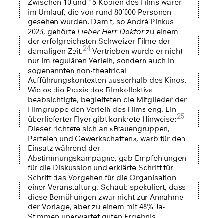
Zwischen 10 und 15 Kopien des Films waren
im Umlauf, die von rund 80’000 Personen
gesehen wurden. Damit, so André Pinkus
2023, gehörte
Lieber Herr Doktor
zu einem
der erfolgreichsten Schweizer Filme der
24
damaligen Zeit.
Vertrieben wurde er nicht
nur im regulären Verleih, sondern auch in
sogenannten non-theatrical
Aufführungskontexten ausserhalb des Kinos.
Wie es die Praxis des Filmkollektivs
beabsichtigte, begleiteten die Mitglieder der
Filmgruppe den Verleih des Films eng. Ein
25
überlieferter Flyer gibt konkrete Hinweise:
Dieser richtete sich an «Frauengruppen,
Parteien und Gewerkschaften», warb für den
Einsatz während der
Abstimmungskampagne, gab Empfehlungen
für die Diskussion und erklärte Schritt für
Schritt das Vorgehen für die Organisation
einer Veranstaltung. Schaub spekuliert, dass
diese Bemühungen zwar nicht zur Annahme
der Vorlage, aber zu einem mit 48% Ja-
Stimmen unerwartet guten Ergebnis