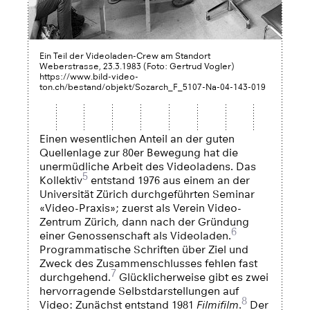
Ein Teil der Videoladen-Crew am Standort
Weberstrasse, 23.3.1983 (Foto: Gertrud Vogler)
https://www.bild-video-
ton.ch/bestand/objekt/Sozarch_F_5107-Na-04-143-019
Einen wesentlichen Anteil an der guten
Quellenlage zur 80er Bewegung hat die
unermüdliche Arbeit des Videoladens. Das
5
Kollektiv
entstand 1976 aus einem an der
Universität Zürich durchgeführten Seminar
«Video-Praxis»; zuerst als Verein Video-
Zentrum Zürich, dann nach der Gründung
6
einer Genossenschaft als Videoladen.
Programmatische Schriften über Ziel und
Zweck des Zusammenschlusses fehlen fast
7
durchgehend.
Glücklicherweise gibt es zwei
hervorragende Selbstdarstellungen auf
8
Video: Zunächst entstand 1981
Filmifilm
.
Der