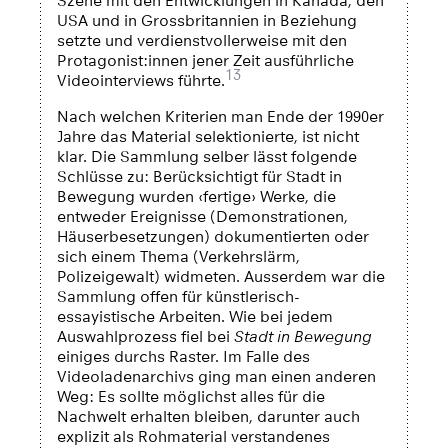
Szene mit den Entwicklungen in Kanada, den
USA und in Grossbritannien in Beziehung
setzte und verdienstvollerweise mit den
Protagonist:innen jener Zeit ausführliche
13
Videointerviews führte.
Nach welchen Kriterien man Ende der 1990er
Jahre das Material selektionierte, ist nicht
klar. Die Sammlung selber lässt folgende
Schlüsse zu: Berücksichtigt für Stadt in
Bewegung wurden ‹fertige› Werke, die
entweder Ereignisse (Demonstrationen,
Häuserbesetzungen) dokumentierten oder
sich einem Thema (Verkehrslärm,
Polizeigewalt) widmeten. Ausserdem war die
Sammlung offen für künstlerisch-
essayistische Arbeiten. Wie bei jedem
Auswahlprozess fiel bei
Stadt in Bewegung
einiges durchs Raster. Im Falle des
Videoladenarchivs ging man einen anderen
Weg: Es sollte möglichst alles für die
Nachwelt erhalten bleiben, darunter auch
explizit als Rohmaterial verstandenes