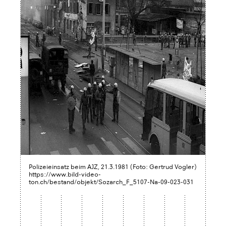
Polizeieinsatz beim AJZ, 21.3.1981 (Foto: Gertrud Vogler)
https://www.bild-video-
ton.ch/bestand/objekt/Sozarch_F_5107-Na-09-023-031