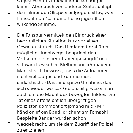
Objektive von Videokameras schädigen
1
kann.
Aber auch von anderer Seite schlägt
den Filmenden Skepsis entgegen: «Hey, was
filmed ihr da!?», moniert eine jugendlich
wirkende Stimme.
Die Tonspur vermittelt den Eindruck einer
bedrohlichen Situation kurz vor einem
Gewaltausbruch. Das Filmteam berät über
mögliche Fluchtwege, bespricht das
Verhalten bei einem Tränengasangriff und
schwankt zwischen Bleiben und «Abhauen».
Man ist sich bewusst, dass die Aufnahmen
nicht viel taugen und kommentiert
sarkastisch: «Das sind spitze Ufnahme, das
isch’s wieder wert…» Gleichzeitig weiss man
auch um die Macht des bewegten Bildes. Die
Tat eines offensichtlich übergriffigen
Polizisten kommentiert jemand mit: «Mir
händ en uf em Band, er chunt am Fernseh!»
Bespielte Bänder wurden schon
weggebracht, um sie dem Zugriff der Polizei
zu entziehen.