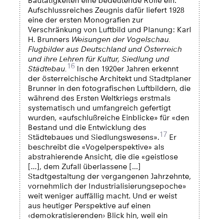
Bautätigkeiten eine bedeutende Rolle ein.
Aufschlussreiches Zeugnis dafür liefert 1928
eine der ersten Monografien zur
Verschränkung von Luftbild und Planung: Karl
H. Brunners
Weisungen der Vogelschau.
Flugbilder aus Deutschland und Österreich
und ihre Lehren für Kultur, Siedlung und
16
Städtebau.
In den 1920er Jahren erkennt
der österreichische Architekt und Stadtplaner
Brunner in den fotografischen Luftbildern, die
während des Ersten Weltkriegs erstmals
systematisch und umfangreich gefertigt
wurden, «aufschlußreiche Einblicke» für «den
Bestand und die Entwicklung des
17
Städtebaues und Siedlungswesens».
Er
beschreibt die «Vogelperspektive» als
abstrahierende Ansicht, die die «geistlose
[…], dem Zufall überlassene […]
Stadtgestaltung der vergangenen Jahrzehnte,
vornehmlich der Industrialisierungsepoche»
weit weniger auffällig macht. Und er weist
aus heutiger Perspektive auf einen
‹demokratisierenden› Blick hin, weil ein