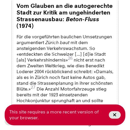
Vom Glauben an die autogerechte
Stadt zur Kritik am ungehinderten
Strassenausbau:
Beton-Fluss
(1974)
Für die vorgeführten baulichen Umsetzungen
argumentiert
Zürich baut
mit dem
ansteigenden Verkehrswachstum. So
«entdeckten die Schweizer […] [d]ie Stadt
26
[als] Verkehrshindernis»
nicht erst nach
dem Zweiten Weltkrieg, wie dies Benedikt
Loderer 2004 rückblickend schreibt: «Damals,
als es in Zürich noch fast keine Autos gab,
stand die Strassenplanung in ihrer schönsten
27
Blüte.»
Die Anzahl Motorfahrzeuge stieg
bereits mit der 1923 einsetzenden
Hochkonjunktur sprunghaft an und sollte
dem «gesamten Strassenverkehr ein
28
This site requires a more recent version of
vollständig verändertes Gepräge» geben.
your browser.
Statistiken bezeugen indes die weit stärkere
Télecharger l'article en PDF
29
Verkehrszunahme in der Nachkriegszeit.