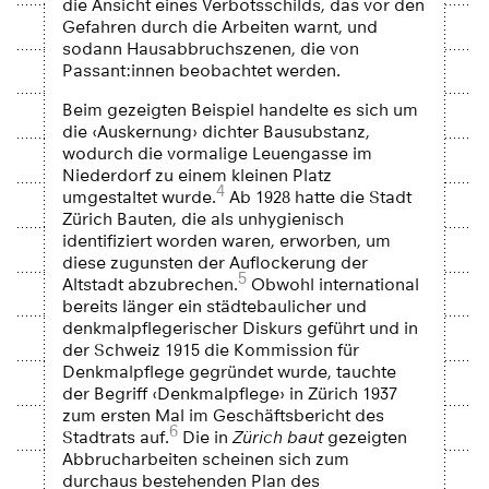
die Ansicht eines Verbotsschilds, das vor den
Gefahren durch die Arbeiten warnt, und
sodann Hausabbruchszenen, die von
Passant:innen beobachtet werden.
Beim gezeigten Beispiel handelte es sich um
die ‹Auskernung› dichter Bausubstanz,
wodurch die vormalige Leuengasse im
Niederdorf zu einem kleinen Platz
4
umgestaltet wurde.
Ab 1928 hatte die Stadt
Zürich Bauten, die als unhygienisch
identifiziert worden waren, erworben, um
diese zugunsten der Auflockerung der
5
Altstadt abzubrechen.
Obwohl international
bereits länger ein städtebaulicher und
denkmalpflegerischer Diskurs geführt und in
der Schweiz 1915 die Kommission für
Denkmalpflege gegründet wurde, tauchte
der Begriff ‹Denkmalpflege› in Zürich 1937
zum ersten Mal im Geschäftsbericht des
6
Stadtrats auf.
Die in
Zürich baut
gezeigten
Abbrucharbeiten scheinen sich zum
durchaus bestehenden Plan des