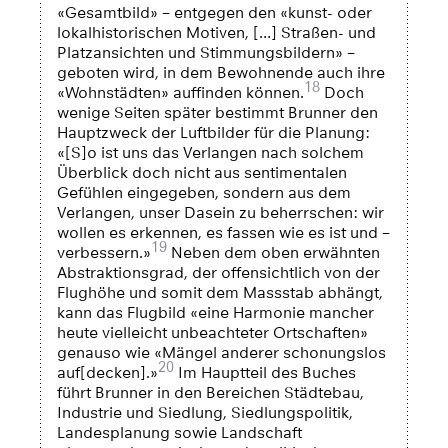
«Gesamtbild» – entgegen den «kunst- oder
lokalhistorischen Motiven, […] Straßen- und
Platzansichten und Stimmungsbildern» –
geboten wird, in dem Bewohnende auch ihre
18
«Wohnstädten» auffinden können.
Doch
wenige Seiten später bestimmt Brunner den
Hauptzweck der Luftbilder für die Planung:
«[S]o ist uns das Verlangen nach solchem
Überblick doch nicht aus sentimentalen
Gefühlen eingegeben, sondern aus dem
Verlangen, unser Dasein zu beherrschen: wir
wollen es erkennen, es fassen wie es ist und –
19
verbessern.»
Neben dem oben erwähnten
Abstraktionsgrad, der offensichtlich von der
Flughöhe und somit dem Massstab abhängt,
kann das Flugbild «eine Harmonie mancher
heute vielleicht unbeachteter Ortschaften»
genauso wie «Mängel anderer schonungslos
20
auf[decken].»
Im Hauptteil des Buches
führt Brunner in den Bereichen Städtebau,
Industrie und Siedlung, Siedlungspolitik,
Landesplanung sowie Landschaft