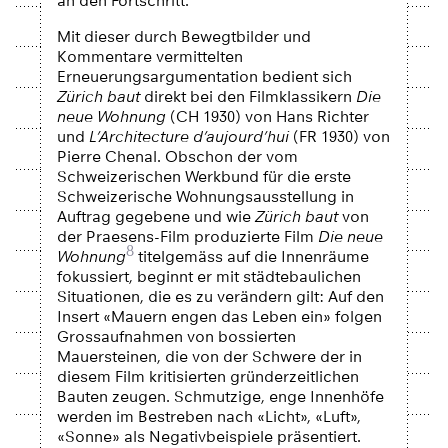
an den Fortschritt.
Mit dieser durch Bewegtbilder und
Kommentare vermittelten
Erneuerungsargumentation bedient sich
Zürich baut
direkt bei den Filmklassikern
Die
neue Wohnung
(CH 1930) von Hans Richter
und
L’Architecture d’aujourd’hui
(FR 1930) von
Pierre Chenal. Obschon der vom
Schweizerischen Werkbund für die erste
Schweizerische Wohnungsausstellung in
Auftrag gegebene und wie
Zürich baut
von
der Praesens-Film produzierte Film
Die neue
8
Wohnung
titelgemäss auf die Innenräume
fokussiert, beginnt er mit städtebaulichen
Situationen, die es zu verändern gilt: Auf den
Insert «Mauern engen das Leben ein» folgen
Grossaufnahmen von bossierten
Mauersteinen, die von der Schwere der in
diesem Film kritisierten gründerzeitlichen
Bauten zeugen. Schmutzige, enge Innenhöfe
werden im Bestreben nach «Licht», «Luft»,
«Sonne» als Negativbeispiele präsentiert.