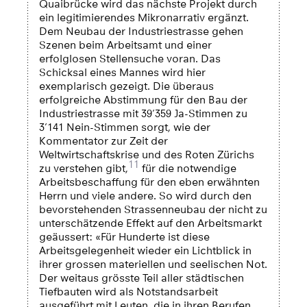
Quaibrücke wird das nächste Projekt durch
ein legitimierendes Mikronarrativ ergänzt.
Dem Neubau der Industriestrasse gehen
Szenen beim Arbeitsamt und einer
erfolglosen Stellensuche voran. Das
Schicksal eines Mannes wird hier
exemplarisch gezeigt. Die überaus
erfolgreiche Abstimmung für den Bau der
Industriestrasse mit 39’359 Ja-Stimmen zu
3’141 Nein-Stimmen sorgt, wie der
Kommentator zur Zeit der
Weltwirtschaftskrise und des Roten Zürichs
11
zu verstehen gibt,
für die notwendige
Arbeitsbeschaffung für den eben erwähnten
Herrn und viele andere. So wird durch den
bevorstehenden Strassenneubau der nicht zu
unterschätzende Effekt auf den Arbeitsmarkt
geäussert: «Für Hunderte ist diese
Arbeitsgelegenheit wieder ein Lichtblick in
ihrer grossen materiellen und seelischen Not.
Der weitaus grösste Teil aller städtischen
Tiefbauten wird als Notstandsarbeit
ausgeführt mit Leuten, die in ihren Berufen