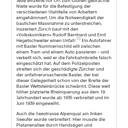
Jede einzelne vor Ort zum Glühen gebrachte
Niete wurde für die Befestigung der
verschiedenen Stahlteile von Arbeitern
eingehämmert. Um die Notwendigkeit der
baulichen Massnahme zu unterstreichen,
inszeniert
Zürich baut
mit den
«Volkskomikern» Rudolf Bernhard und Emil
10
Hegetschweiler einen Unfall:
Ein Autofahrer
mit Basler Nummernschild will zwischen
einem Tram und einem Auto passieren – und
verkeilt sich, weil er die Fahrbahnbreite falsch
eingeschätzt hat. Auf dem Polizeiposten
streiten sich der geschädigte Zürcher und
der unfallverursachende Basler, der bei
dieser Gelegenheit schon von der Breite der
Basler Wettsteinbrücke schwärmt. Diese weit
höher platzierte Rheinquerung aus dem 19.
Jahrhundert wurde ab 1935 verbreitet und im
Juni 1939 eingeweiht.
Auch die Seestrasse Alpenquai am linken
Seeufer wurde verbreitert: Hier musste die
Platanenallee durch Handsägen und