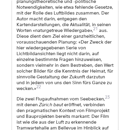
planungstheoretische und -politische
Notwendigkeiten, wie etwa fehlende Gesetze,
mit der Rolle des Luftbildes zusammen. Der
Autor macht darin, entgegen den
Kartendarstellungen, die Aktualität, in seinen
21
Worten «naturgetreue Wiedergabe»,
aus.
Diese dient dem Ziel einer ganzheitlichen,
vorausschauenden Planung: «Der Zweck der
hier wiedergegebenen Serie von
Lichtbildansichten liegt nicht darin, auf
einzelne bestimmte Fragen hinzuweisen,
sondern vielmehr in dem Bestreben, den Wert
solcher Bilder für die Kenntnis der Heimat, für
sinnvolle Gestaltung der Zukunft darzutun
und in jedem von uns den Sinn fürs Ganze zu
22
wecken.»
23
Die zwei Flugaufnahmen vom Seebecken,
mit denen
Zürich baut
eröffnet, verbinden
den pragmatischen Kontext von Filmprojekt
und Bauprojekten bereits markant: Der Film
ist wie die aus der Luft zu erkennende
Tramwartehalle am Bellevue im Hinblick auf